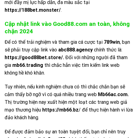
mới đầy mị lực hấp dẫn, đa màu sắc tại
https://188bet.monster/
.
Cập nhật link vào Good88.com an toàn, không
chặn 2024
Để có thể trải nghiệm và tham gia cá cược tại
789win
, bạn
sẽ phải truy cập link vào
abc888.agency
chính thức là:
https://good88bet.store/.
Đối với những người đã tham
gia
mb66.trading
thì chắc hẳn việc tìm kiếm link web
không hề khó khăn.
Tuy nhiên, nếu kinh nghiệm chưa có thì chắc chắn bạn sẽ
cảm thấy bỡ ngỡ vì có quá nhiều trang web
Mb66ac.com
.
Thị trường hiện nay xuất hiện một loạt các trang web giả
mạo thương hiệu
https://mb66.bz
/ để thực hiện hành vi lừa
đảo khách hàng.
Để được đảm bảo sự an toàn tuyệt đối, bạn chỉ nên truy