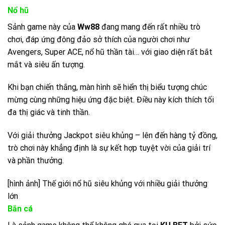
Nổ hũ
Sảnh game này của
Ww88
đang mang đến rất nhiều trò
chơi, đáp ứng đông đảo sở thích của người chơi như
Avengers, Super ACE, nổ hũ thần tài… với giao diện rất bắt
mắt và siêu ấn tượng.
Khi bạn chiến thắng, màn hình sẽ hiển thị biểu tượng chúc
mừng cùng những hiệu ứng đặc biệt. Điều này kích thích tối
đa thị giác và tinh thần.
Với giải thưởng Jackpot siêu khủng – lên đến hàng tỷ đồng,
trò chơi này khẳng định là sự kết hợp tuyệt vời của giải trí
và phần thưởng.
[hình ảnh] Thế giới nổ hũ siêu khủng với nhiều giải thưởng
lớn
Bắn cá