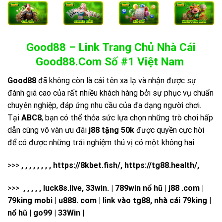
Good88 – Link Trang Chủ Nhà Cái
Good88.Com Số #1 Việt Nam
Good88
đã không còn là cái tên xa lạ và nhận được sự
đánh giá cao của rất nhiều khách hàng bởi sự phục vụ chuẩn
chuyên nghiệp, đáp ứng nhu cầu của đa dạng người chơi.
Tại
ABC8
,
bạn có thể thỏa sức lựa chọn những trò chơi hấp
dẫn cùng vô vàn ưu đãi
j88 tặng 50k
được quyền cực hời
để có được những trải nghiệm thú vị có một không hai.
>>>
,
, , , , , , , https://8kbet.fish/, https://tg88.health/,
>>>
, , , , , luck8s.live,
33win.
|
789win nổ hũ
|
j88 .com
|
79king mobi
|
u888. com
|
link vào tg88
,
nhà cái 79king
|
nổ hũ
|
go99
|
33Win
|