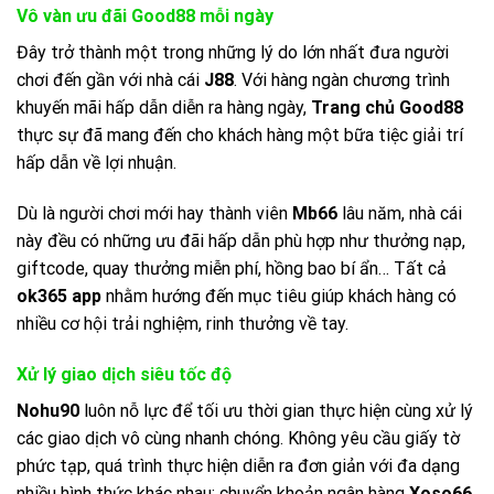
Vô vàn ưu đãi Good88 mỗi ngày
Đây trở thành một trong những lý do lớn nhất đưa người
chơi đến gần với nhà cái
J88
. Với hàng ngàn chương trình
khuyến mãi hấp dẫn diễn ra hàng ngày,
Trang chủ
Good88
thực sự đã mang đến cho khách hàng một bữa tiệc giải trí
hấp dẫn về lợi nhuận.
Dù là người chơi mới hay thành viên
Mb66
lâu năm, nhà cái
này đều có những ưu đãi hấp dẫn phù hợp như thưởng nạp,
giftcode, quay thưởng miễn phí, hồng bao bí ẩn… Tất cả
ok365 app
nhằm hướng đến mục tiêu giúp khách hàng có
nhiều cơ hội trải nghiệm, rinh thưởng về tay.
Xử lý giao dịch siêu tốc độ
Nohu90
luôn nỗ lực để tối ưu thời gian thực hiện cùng xử lý
các giao dịch vô cùng nhanh chóng. Không yêu cầu giấy tờ
phức tạp, quá trình thực hiện diễn ra đơn giản với đa dạng
nhiều hình thức khác nhau: chuyển khoản ngân hàng
Xoso66
,