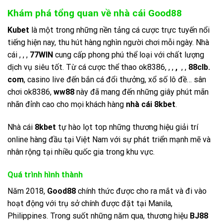
Khám phá tổng quan về nhà cái Good88
Kubet
là một trong những nền tảng cá cược trực tuyến nổi
tiếng hiện nay, thu hút hàng nghìn người chơi mỗi ngày. Nhà
cái , , ,
77WIN
cung cấp phong phú thể loại với chất lượng
dịch vụ siêu tốt. Từ cá cược thể thao ok8386, , ,
,
, ,
88clb.
com
, casino live đến bắn cá đổi thưởng, xổ số lô đề… sân
chơi ok8386,
ww88
này đã mang đến những giây phút mãn
nhãn đỉnh cao cho mọi khách hàng
nhà cái 8kbet
.
Nhà cái
8kbet
tự hào lọt top những thương hiệu giải trí
online hàng đầu tại Việt Nam với sự phát triển mạnh mẽ và
nhân rộng tại nhiều quốc gia trong khu vực.
Quá trình hình thành
Năm 2018,
Good88
chính thức được cho ra mắt và đi vào
hoạt động với trụ sở chính được đặt tại Manila,
Philippines. Trong suốt những năm qua, thương hiệu
BJ88