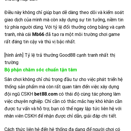
Điều này không chỉ giúp bạn dễ dàng theo dõi và kiểm soát
giao dịch của mình mà còn xây dựng sự tin tưởng, niềm tin
từ phía người dùng. Với tỷ lệ đổi thưởng công bằng và cạnh
tranh, nhà cái
Mb66
đã tạo ra một môi trường chơi game
rất đáng tin cậy và thú vị bậc nhất.
[hình ảnh] Tỷ lệ trả thưởng Good88 cạnh tranh nhất thị
trường
Bộ phận chăm sóc chuẩn tận tâm
Sân chơi không chỉ chú trọng đầu tư cho việc phát triển hệ
thống sản phẩm mà còn rất quan tâm đến việc xây dựng
đội ngũ CSKH
bet88.com
có thái độ cùng tác phong làm
việc chuyên nghiệp. Chỉ cần có thắc mắc hay khó khăn cần
được tư vấn và hỗ trợ, bạn có thể ngay lập tức liên hệ với
nhân viên CSKH để nhận được chỉ dẫn, giải đáp chi tiết.
Cách thức liên hệ đến hệ thống đa dạng để người chơi có