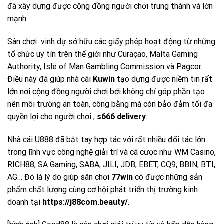
đã xây dựng được cộng đồng người chơi trung thành và lớn
mạnh.
Sân chơi vinh dự sở hữu các giấy phép hoạt động từ những
tổ chức uy tín trên thế giới như Curaçao, Malta Gaming
Authority, Isle of Man Gambling Commission và Pagcor.
Điều này đã giúp nhà cái
Kuwin
tạo dựng được niềm tin rất
lớn nơi cộng đồng người chơi bởi không chỉ góp phần tạo
nên môi trường an toàn, công bằng mà còn bảo đảm tối đa
quyền lợi cho người chơi ,
s666 delivery
.
Nhà cái
U888
đã bắt tay hợp tác với rất nhiều đối tác lớn
trong lĩnh vực công nghệ giải trí và cá cược như WM Casino,
RICH88, SA Gaming, SABA, JILI, JDB, EBET, CQ9, BBIN, BTI,
AG… Đó là lý do giúp sân chơi
77win
có được những sản
phẩm chất lượng cùng cơ hội phát triển thị trường kinh
doanh tại
https://j88com.beauty/
.