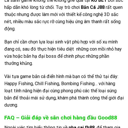
Là sảnh game không thể không ghé qua tại
KU BET
bởi sức
hấp dẫn khó lòng từ chối. Tuy trò chơi
Bắn Cá J88
rất quen
thuộc nhưng được làm mới với thiết kế công nghệ 3D sắc
nét, nhiều màu sắc rực rỡ cùng hiệu ứng âm thanh rất sống
động.
Bạn chỉ cần chọn lựa loại sinh vật phù hợp với số xu mình
đang có, sau đó thực hiện tiêu diệt những con mồi nhỏ hay
vừa hoặc bắn hạ đại boss để chinh phục những phần
thưởng khủng.
Vài tựa game bắn cá điển hình mà bạn có thể thử tại đây:
Happy Fishing, Chill Fishing, Bombing Fishing… với hàng
loạt tính năng hiện đại cùng phong phú các thể loại súng
bắn để thoải mái sử dụng, khám phá thành công thế giới đại
dương.
FAQ – Giải đáp về sân chơi hàng đầu Good88
Ngoài việc tìm hiểu thông tin về
nha cai fb88
, để tham gia