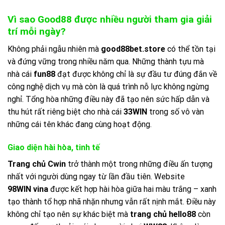
Vì sao Good88 được nhiều người tham gia giải
trí mỗi ngày?
Không phải ngẫu nhiên mà
good88bet.store
có thể tồn tại
và đứng vững trong nhiều năm qua. Những thành tựu mà
nhà cái
fun88
đạt được không chỉ là sự đầu tư đúng đắn về
công nghệ dịch vụ mà còn là quá trình nỗ lực không ngừng
nghỉ. Tổng hòa những điều này đã tạo nên sức hấp dẫn và
thu hút rất riêng biệt cho nhà cái
33WIN
trong số vô vàn
những cái tên khác đang cùng hoạt động.
Giao diện hài hòa, tinh tế
Trang chủ Cwin
trở thành một trong những điều ấn tượng
nhất với người dùng ngay từ lần đầu tiên. Website
98WIN
vina
được kết hợp hài hòa giữa hai màu trắng – xanh
tạo thành tổ hợp nhã nhặn nhưng vẫn rất nịnh mắt. Điều này
không chỉ tạo nên sự khác biệt mà
trang chủ hello88
còn