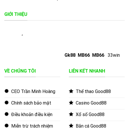
GIỚI THIỆU
Good88
,
,
cung cấp các trò chơi giải trí trực tuyến đảm bảo
sự công bằng, an toàn, chất lượng mang lại trải nghiệm
tuyệt vời nhất cho người chơi. ,
,,,
ok8386,
nhà cai uy tín
ok8386,
Trang chủ OK8386,
Gk88
,
MB66
,
MB66
|
33win
VỀ CHÚNG TÔI
LIÊN KẾT NHANH
CEO Trần Minh Hoàng
Thể thao Good88
Chính sách bảo mật
Casino Good88
Điều khoản điều kiện
Xổ số Good88
Miễn trừ trách nhiệm
Bắn cá Good88