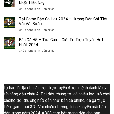
Good88
An
Nhất Hiện Nay
Th10
Nhanh
Toàn,
ở
Chức năng bình luận bị tắt
Chóng,
Bảo
Giới
Tiện
Mật,
Thiệu
Lợi
Tải Game Bắn Cá Hot 2024 – Hướng Dẫn Chi Tiết
Hỗ
16
Good88
24/7
Với Vài Bước
Trợ
Th10
–
24/7
ở
Chức năng bình luận bị tắt
Nền
Tải
Tảng
Game
Bắn Cá H5 – Tựa Game Giải Trí Trực Tuyến Hot
Cá
16
Bắn
Cược
Nhất 2024
Th10
Cá
Uy
ở
Chức năng bình luận bị tắt
Hot
Tín
Bắn
2024
Nhất
Cá
–
Hiện
H5
Hướng
Nay
–
Dẫn
Tựa
Chi
Game
Tiết
Giải
Với
Trí
Vài
tự hào là địa chỉ cá cược trực tuyến được mệnh danh là uy
Trực
Bước
tín hàng đầu châu Á. Tại đây, chúng tôi có nhiều loại trò chơi
Tuyến
Hot
casino đổi thưởng hấp dẫn như: bắn cá online, đá gà trực
Nhất
tiếp, game bài 3D... Với nhiều chương trình khuyến mãi hấp
2024
dẫn trong năm 2024, ABC8 cam kết mang đến cho bạn