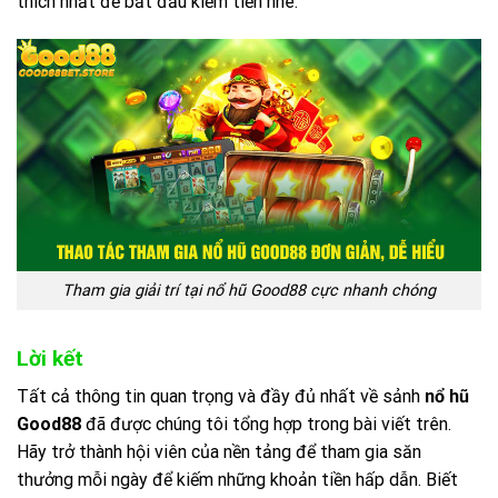
thích nhất để bắt đầu kiếm tiền nhé.
Tham gia giải trí tại nổ hũ Good88 cực nhanh chóng
Lời kết
Tất cả thông tin quan trọng và đầy đủ nhất về sảnh
nổ hũ
Good88
đã được chúng tôi tổng hợp trong bài viết trên.
Hãy trở thành hội viên của nền tảng để tham gia săn
thưởng mỗi ngày để kiếm những khoản tiền hấp dẫn. Biết