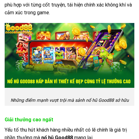
phù hợp với từng cốt truyện, tái hiện chính xác không khí và
cảm xúc trong game.
Những điểm mạnh vượt trội mà sảnh nổ hũ Good88 sở hữu
Giải thưởng cao ngất
Yếu tố thu hút khách hàng nhiều nhất có lẽ chính là giá trị
phần thưởng mà
nổ hũ Good88
mang lại.