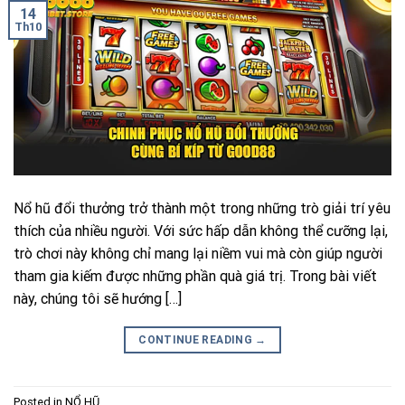
14
Th10
Nổ hũ đổi thưởng trở thành một trong những trò giải trí yêu
thích của nhiều người. Với sức hấp dẫn không thể cưỡng lại,
trò chơi này không chỉ mang lại niềm vui mà còn giúp người
tham gia kiếm được những phần quà giá trị. Trong bài viết
này, chúng tôi sẽ hướng […]
CONTINUE READING
→
Posted in
NỔ HŨ