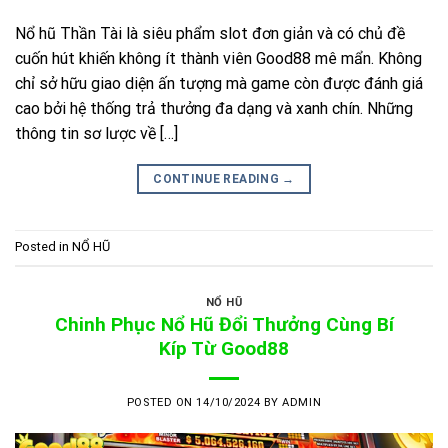
Nổ hũ Thần Tài là siêu phẩm slot đơn giản và có chủ đề
cuốn hút khiến không ít thành viên Good88 mê mẩn. Không
chỉ sở hữu giao diện ấn tượng mà game còn được đánh giá
cao bởi hệ thống trả thưởng đa dạng và xanh chín. Những
thông tin sơ lược về […]
CONTINUE READING
→
Posted in
NỔ HŨ
NỔ HŨ
Chinh Phục Nổ Hũ Đổi Thưởng Cùng Bí
Kíp Từ Good88
POSTED ON
14/10/2024
BY
ADMIN