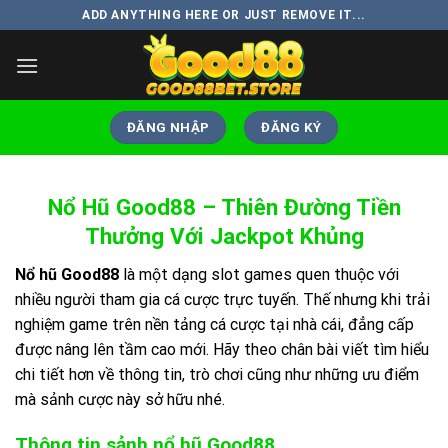
Skip
ADD ANYTHING HERE OR JUST REMOVE IT...
to
content
ĐĂNG NHẬP
ĐĂNG KÝ
Nổ Hũ Good88 – Thiên Đường Tiền
Thưởng Với Jackpot Khủng
Nổ hũ Good88
là một dạng slot games quen thuộc với
nhiều người tham gia cá cược trực tuyến. Thế nhưng khi trải
nghiệm game trên nền tảng cá cược tại nhà cái, đẳng cấp
được nâng lên tầm cao mới. Hãy theo chân bài viết tìm hiểu
chi tiết hơn về thông tin, trò chơi cũng như những ưu điểm
mà sảnh cược này sở hữu nhé.
Thông tin sảnh nổ hũ Good88