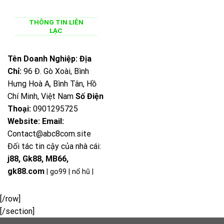
THÔNG TIN LIÊN
LẠC
Tên Doanh Nghiệp:
Địa
Chỉ:
96 Đ. Gò Xoài, Bình
Hưng Hoà A, Bình Tân, Hồ
Chí Minh, Việt Nam
Số Điện
Thoại:
0901295725
Website:
Email:
Contact@abc8com.site
Đối tác tin cậy của nhà cái:
j88,
Gk88
,
MB66
,
gk88.com
|
go99
|
nổ hũ
|
[/row]
[/section]