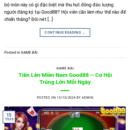
bộ môn này có gì đặc biệt mà thu hút đông đảo lượng
người đăng ký tại Good88? Hội viên cần làm như thế nào để
chiến thắng? Đôi nét […]
CONTINUE READING
→
Posted in
GAME BÀI
GAME BÀI
Tiến Lên Miền Nam Good88 – Cơ Hội
Trúng Lớn Mỗi Ngày
POSTED ON
15/10/2024
BY
ADMIN
15
Th10