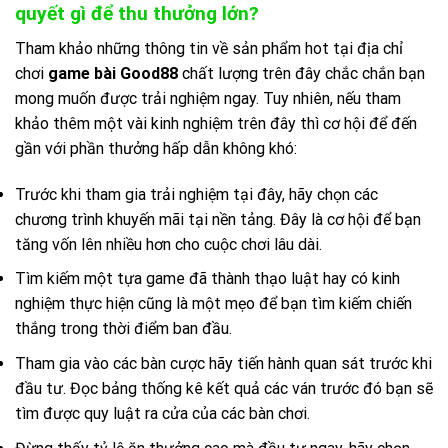
quyết gì để thu thưởng lớn?
Tham khảo những thông tin về sản phẩm hot tại địa chỉ
chơi
game bài Good88
chất lượng trên đây chắc chắn bạn
mong muốn được trải nghiệm ngay. Tuy nhiên, nếu tham
khảo thêm một vài kinh nghiệm trên đây thì cơ hội để đến
gần với phần thưởng hấp dẫn không khó:
Trước khi tham gia trải nghiệm tại đây, hãy chọn các
chương trình khuyến mãi tại nền tảng. Đây là cơ hội để bạn
tăng vốn lên nhiều hơn cho cuộc chơi lâu dài.
Tìm kiếm một tựa game đã thành thạo luật hay có kinh
nghiệm thực hiện cũng là một mẹo để bạn tìm kiếm chiến
thắng trong thời điểm ban đầu.
Tham gia vào các bàn cược hãy tiến hành quan sát trước khi
đầu tư. Đọc bảng thống kê kết quả các ván trước đó bạn sẽ
tìm được quy luật ra cửa của các bàn chơi.