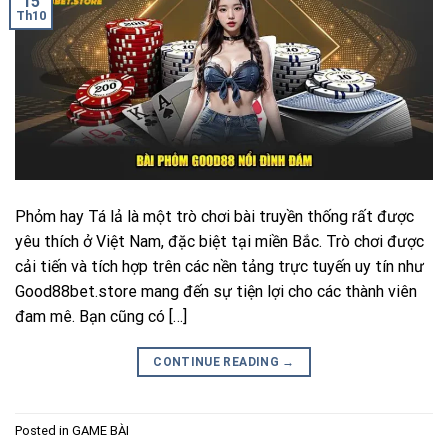
15
Th10
Phỏm hay Tá lả là một trò chơi bài truyền thống rất được
yêu thích ở Việt Nam, đặc biệt tại miền Bắc. Trò chơi được
cải tiến và tích hợp trên các nền tảng trực tuyến uy tín như
Good88bet.store mang đến sự tiện lợi cho các thành viên
đam mê. Bạn cũng có […]
CONTINUE READING
→
Posted in
GAME BÀI