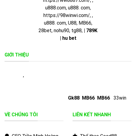
https://ww8887.com/, ,
u888.com
, u888. com,
https://98winwi.com/, ,
u888. com
,
U88
,
MB66
,
28bet
, nohu90,
tg88
,
|
789K
|
hu bet
GIỚI THIỆU
Good88
,
,
cung cấp các trò chơi giải trí trực tuyến đảm bảo
sự công bằng, an toàn, chất lượng mang lại trải nghiệm
tuyệt vời nhất cho người chơi. ,
,,,
ok8386,
nhà cai uy tín
ok8386,
Trang chủ OK8386,
Gk88
,
MB66
,
MB66
|
33win
VỀ CHÚNG TÔI
LIÊN KẾT NHANH