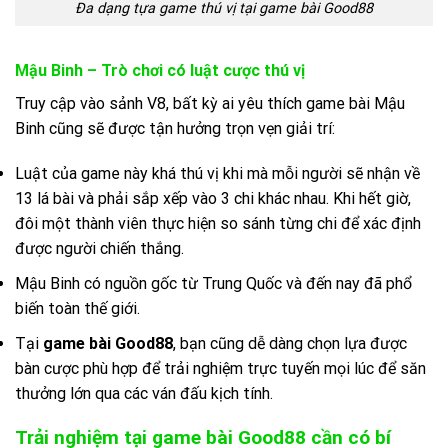
Đa dạng tựa game thú vị tại game bài Good88
Mậu Binh – Trò chơi có luật cược thú vị
Truy cập vào sảnh V8, bất kỳ ai yêu thích game bài Mậu
Binh cũng sẽ được tận hưởng trọn vẹn giải trí:
Luật của game này khá thú vị khi mà mỗi người sẽ nhận về
13 lá bài và phải sắp xếp vào 3 chi khác nhau. Khi hết giờ,
đôi một thành viên thực hiện so sánh từng chi để xác định
được người chiến thắng.
Mậu Binh có nguồn gốc từ Trung Quốc và đến nay đã phổ
biến toàn thế giới.
Tại
game bài Good88
, bạn cũng dễ dàng chọn lựa được
bàn cược phù hợp để trải nghiệm trực tuyến mọi lúc để săn
thưởng lớn qua các ván đấu kịch tính.
Trải nghiệm tại game bài Good88 cần có bí