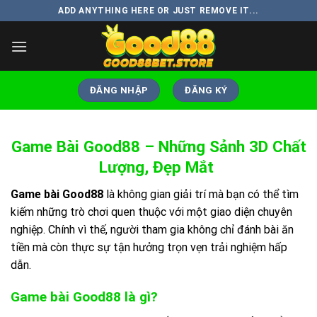
Skip
ADD ANYTHING HERE OR JUST REMOVE IT...
to
content
ĐĂNG NHẬP
ĐĂNG KÝ
Game Bài Good88 – Những Sảnh 3D Chất
Lượng, Đẹp Mắt
Game bài Good88
là không gian giải trí mà bạn có thể tìm
kiếm những trò chơi quen thuộc với một giao diện chuyên
nghiệp. Chính vì thế, người tham gia không chỉ đánh bài ăn
tiền mà còn thực sự tận hưởng trọn vẹn trải nghiệm hấp
dẫn.
Game bài Good88 là gì?