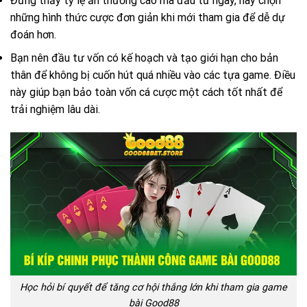
Đừng thấy tỷ lệ ăn thưởng cao mà đầu tư ngay, hãy chọn
những hình thức cược đơn giản khi mới tham gia để dễ dự
đoán hơn.
Bạn nên đầu tư vốn có kế hoạch và tạo giới hạn cho bản
thân để không bị cuốn hút quá nhiều vào các tựa game. Điều
này giúp bạn bảo toàn vốn cá cược một cách tốt nhất để
trải nghiệm lâu dài.
Học hỏi bí quyết để tăng cơ hội thắng lớn khi tham gia game
bài Good88