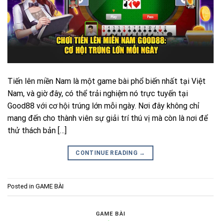
Tiến lên miền Nam là một game bài phổ biến nhất tại Việt
Nam, và giờ đây, có thể trải nghiệm nó trực tuyến tại
Good88 với cơ hội trúng lớn mỗi ngày. Nơi đây không chỉ
mang đến cho thành viên sự giải trí thú vị mà còn là nơi để
thử thách bản […]
CONTINUE READING
→
Posted in
GAME BÀI
GAME BÀI