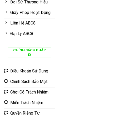
Đại Sứ Thương Hiệu
Giấy Phép Hoạt Động
Liên Hệ ABC8
Đại Lý ABC8
CHÍNH SÁCH PHÁP
LÝ
Điều Khoản Sử Dụng
Chính Sách Bảo Mật
Chơi Có Trách Nhiệm
Miễn Trách Nhiệm
Quyền Riêng Tư