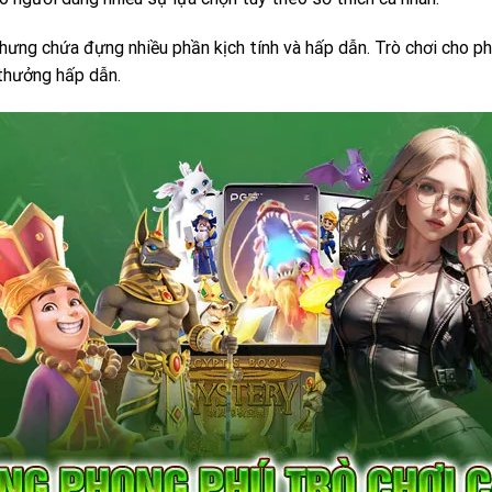
hưng chứa đựng nhiều phần kịch tính và hấp dẫn. Trò chơi cho p
 thưởng hấp dẫn.