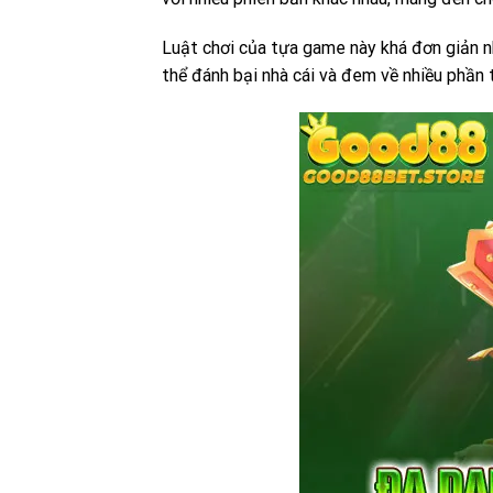
Luật chơi của tựa game này khá đơn giản n
thể đánh bại nhà cái và đem về nhiều phần