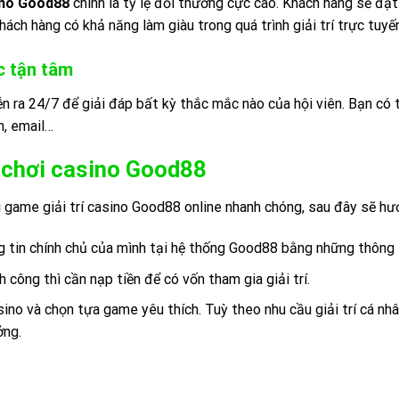
ino Good88
chính là tỷ lệ đổi thưởng cực cao. Khách hàng sẽ đặ
ch hàng có khả năng làm giàu trong quá trình giải trí trực tuyến
c tận tâm
 ra 24/7 để giải đáp bất kỳ thắc mắc nào của hội viên. Bạn có th
n, email…
 chơi casino Good88
 game giải trí casino Good88 online nhanh chóng, sau đây sẽ hướ
 tin chính chủ của mình tại hệ thống Good88 bằng những thông t
công thì cần nạp tiền để có vốn tham gia giải trí.
sino và chọn tựa game yêu thích. Tuỳ theo nhu cầu giải trí cá n
ởng.