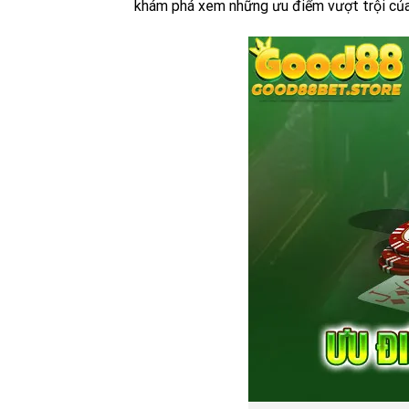
khám phá xem những ưu điểm vượt trội của