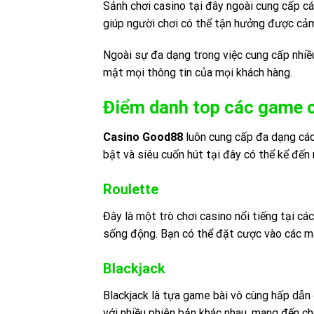
Sảnh chơi casino tại đây ngoài cung cấp các
giúp người chơi có thể tận hưởng được cảm
Ngoài sự đa dạng trong việc cung cấp nhiề
mật mọi thông tin của mọi khách hàng.
Điểm danh top các game c
Casino Good88
luôn cung cấp đa dạng các 
bật và siêu cuốn hút tại đây
có thể kể đến 
Roulette
Đây là một trò chơi casino nổi tiếng tại cá
sống động. Bạn có thể đặt cược vào các mà
Blackjack
Blackjack là tựa game bài vô cùng hấp dẫn 
với nhiều phiên bản khác nhau, mang đến ch