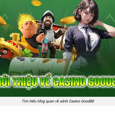
Tìm hiểu tổng quan về sảnh Casino Good88