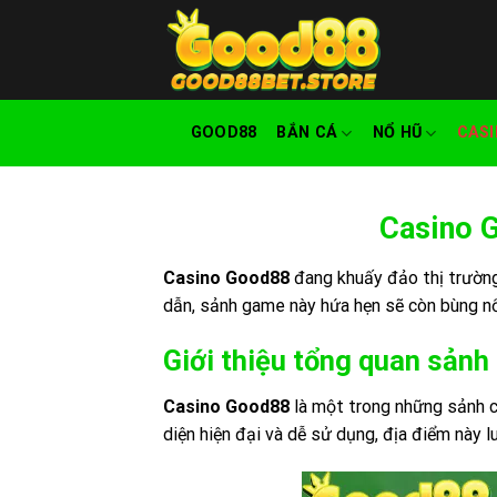
Skip
to
content
GOOD88
BẮN CÁ
NỔ HŨ
CAS
Casino 
Casino Good88
đang khuấy đảo thị trường 
dẫn, sảnh game này hứa hẹn sẽ còn bùng nổ
Giới thiệu tổng quan sản
Casino Good88
là một trong những sảnh cượ
diện hiện đại và dễ sử dụng, địa điểm này l