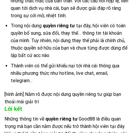
những thắc mắc của bản thân. Với các câu hỏi hợp lệ, liên
quan tới dịch vụ nhà cái, bạn sẽ được giải đáp rõ ràng
trong sự cởi mở, nhiệt tình.
Trong nội dung
quyền riêng tư
tại đây, hội viên có toàn
quyền bổ sung, sửa đổi, thay thế… thông tin tài khoản
của mình. Tuy nhiên, nội dung thay thế phải là chính chủ,
thuộc quyền sở hữu của bạn và chưa từng được dùng để
lập bất cứ acc nào.
Thành viên có thể gửi khiếu nại tới nhà cái thông qua
nhiều phương thức như hotline, live chat, email,
telegram…
[hình ảnh] Nắm rõ được nội dung quyền riêng tư giúp bạn
thoải mái giải trí
Lời kết
Những thông tin về
quyền riêng tư
Good88 là điều quan
trọng mà bạn cần nắm được nếu trở thành hội viên tại đây.