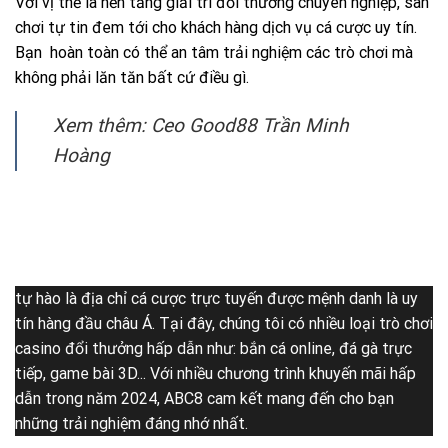
Với vị thế là nền tảng giải trí đổi thưởng chuyên nghiệp, sân
chơi tự tin đem tới cho khách hàng dịch vụ cá cược uy tín.
Bạn hoàn toàn có thể an tâm trải nghiệm các trò chơi mà
không phải lăn tăn bất cứ điều gì.
Xem thêm: Ceo Good88 Trần Minh
Hoàng
tự hào là địa chỉ cá cược trực tuyến được mệnh danh là uy
tín hàng đầu châu Á. Tại đây, chúng tôi có nhiều loại trò chơi
casino đổi thưởng hấp dẫn như: bắn cá online, đá gà trực
tiếp, game bài 3D... Với nhiều chương trình khuyến mãi hấp
dẫn trong năm 2024, ABC8 cam kết mang đến cho bạn
những trải nghiệm đáng nhớ nhất.