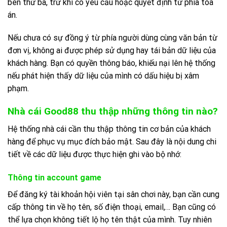
bên thứ ba, trừ khi có yêu cầu hoặc quyết định từ phía tòa
án.
Nếu chưa có sự đồng ý từ phía người dùng cùng văn bản từ
đơn vị, không ai được phép sử dụng hay tái bản dữ liệu của
khách hàng. Bạn có quyền thông báo, khiếu nại lên hệ thống
nếu phát hiện thấy dữ liệu của mình có dấu hiệu bị xâm
phạm.
Nhà cái Good88 thu thập những thông tin nào?
Hệ thống nhà cái cần thu thập thông tin cơ bản của khách
hàng để phục vụ mục đích bảo mật. Sau đây là nội dung chi
tiết về các dữ liệu được thực hiện ghi vào bộ nhớ:
Thông tin account game
Để đăng ký tài khoản hội viên tại sân chơi này, bạn cần cung
cấp thông tin về họ tên, số điện thoại, email,… Bạn cũng có
thể lựa chọn không tiết lộ họ tên thật của mình. Tuy nhiên