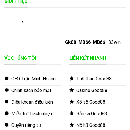
GIỚI THIỆU
Good88
,
,
cung cấp các trò chơi giải trí trực tuyến đảm bảo
sự công bằng, an toàn, chất lượng mang lại trải nghiệm
tuyệt vời nhất cho người chơi. ,
,,,
ok8386,
nhà cai uy tín
ok8386,
Trang chủ OK8386,
Gk88
,
MB66
,
MB66
|
33win
VỀ CHÚNG TÔI
LIÊN KẾT NHANH
CEO Trần Minh Hoàng
Thể thao Good88
Chính sách bảo mật
Casino Good88
Điều khoản điều kiện
Xổ số Good88
Miễn trừ trách nhiệm
Bắn cá Good88
Quyền riêng tư
Nổ hũ Good88