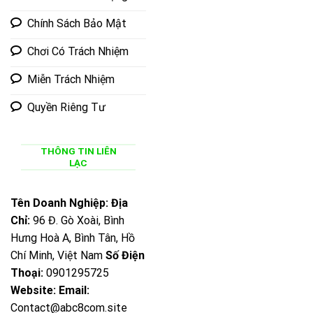
Chính Sách Bảo Mật
Chơi Có Trách Nhiệm
Miễn Trách Nhiệm
Quyền Riêng Tư
THÔNG TIN LIÊN
LẠC
Tên Doanh Nghiệp:
Địa
Chỉ:
96 Đ. Gò Xoài, Bình
Hưng Hoà A, Bình Tân, Hồ
Chí Minh, Việt Nam
Số Điện
Thoại:
0901295725
Website:
Email:
Contact@abc8com.site