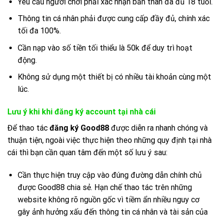
Yêu cầu người chơi phải xác nhận bản thân đã đủ 18 tuổi.
Thông tin cá nhân phải được cung cấp đầy đủ, chính xác
tối đa 100%.
Cần nạp vào số tiền tối thiểu là 50k để duy trì hoạt
động.
Không sử dụng một thiết bị có nhiều tài khoản cùng một
lúc.
Lưu ý khi khi đăng ký account tại nhà cái
Để thao tác
đăng ký Good88
được diễn ra nhanh chóng và
thuận tiện, ngoài việc thực hiện theo những quy định tại nhà
cái thì bạn cần quan tâm đến một số lưu ý sau:
Cần thực hiện truy cập vào đúng đường dẫn chính chủ
được Good88 chia sẻ. Hạn chế thao tác trên những
website không rõ nguồn gốc vì tiềm ẩn nhiều nguy cơ
gây ảnh hưởng xấu đến thông tin cá nhân và tài sản của