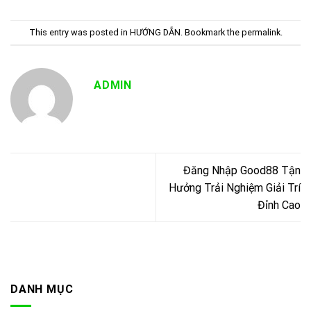
This entry was posted in
HƯỚNG DẪN
. Bookmark the
permalink
.
ADMIN
Đăng Nhập Good88 Tận
Hưởng Trải Nghiệm Giải Trí
Đỉnh Cao
DANH MỤC