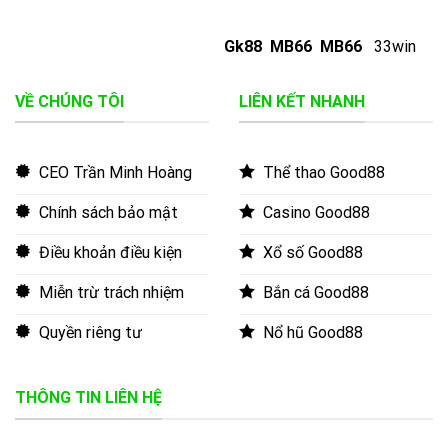
tuyệt vời nhất cho người chơi. ,
,,,
ok8386,
nhà cai uy tín
ok8386,
Trang chủ OK8386,
Gk88
,
MB66
,
MB66
|
33win
VỀ CHÚNG TÔI
LIÊN KẾT NHANH
CEO Trần Minh Hoàng
Thể thao Good88
Chính sách bảo mật
Casino Good88
Điều khoản điều kiện
Xổ số Good88
Miễn trừ trách nhiệm
Bắn cá Good88
Quyền riêng tư
Nổ hũ Good88
THÔNG TIN LIÊN HỆ