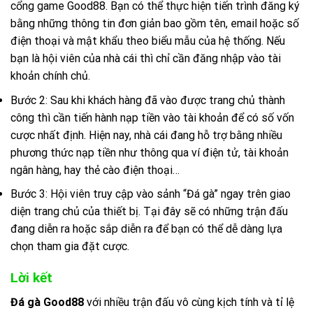
cổng game Good88. Bạn có thể thực hiện tiến trình đăng ký
bằng những thông tin đơn giản bao gồm tên, email hoặc số
điện thoại và mật khẩu theo biểu mẫu của hệ thống. Nếu
bạn là hội viên của nhà cái thì chỉ cần đăng nhập vào tài
khoản chính chủ.
Bước 2: Sau khi khách hàng đã vào được trang chủ thành
công thì cần tiến hành nạp tiền vào tài khoản để có số vốn
cược nhất định. Hiện nay, nhà cái đang hỗ trợ bằng nhiều
phương thức nạp tiền như thông qua ví điện tử, tài khoản
ngân hàng, hay thẻ cào điện thoại…
Bước 3: Hội viên truy cập vào sảnh “Đá gà” ngay trên giao
diện trang chủ của thiết bị. Tại đây sẽ có những trận đấu
đang diễn ra hoặc sắp diễn ra để bạn có thể dễ dàng lựa
chọn tham gia đặt cược.
Lời kết
Đá gà Good88
với nhiều trận đấu vô cùng kịch tính và tỉ lệ