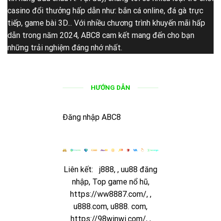
Hot
casino đổi thưởng hấp dẫn như: bắn cá online, đá gà trực
Nhất
tiếp, game bài 3D... Với nhiều chương trình khuyến mãi hấp
2024
dẫn trong năm 2024, ABC8 cam kết mang đến cho bạn
những trải nghiệm đáng nhớ nhất.
HƯỚNG DẪN
Đăng nhập ABC8
Liên kết:
j888, ,
uu88 đăng
nhập
, Top game nổ hũ,
https://ww8887.com/, ,
u888.com
, u888. com,
https://98winwi.com/, ,