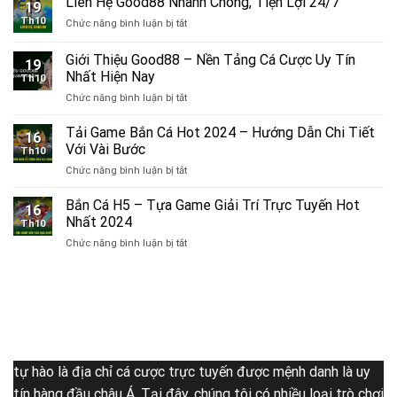
Liên Hệ Good88 Nhanh Chóng, Tiện Lợi 24/7
19
KUWIN
Th10
ở
Chức năng bình luận bị tắt
–
Liên
Nhanh
Hệ
Giới Thiệu Good88 – Nền Tảng Cá Cược Uy Tín
Chóng,
19
Good88
An
Nhất Hiện Nay
Th10
Nhanh
Toàn,
ở
Chức năng bình luận bị tắt
Chóng,
Bảo
Giới
Tiện
Mật,
Thiệu
Lợi
Tải Game Bắn Cá Hot 2024 – Hướng Dẫn Chi Tiết
Hỗ
16
Good88
24/7
Với Vài Bước
Trợ
Th10
–
24/7
ở
Chức năng bình luận bị tắt
Nền
Tải
Tảng
Game
Bắn Cá H5 – Tựa Game Giải Trí Trực Tuyến Hot
Cá
16
Bắn
Cược
Nhất 2024
Th10
Cá
Uy
ở
Chức năng bình luận bị tắt
Hot
Tín
Bắn
2024
Nhất
Cá
–
Hiện
H5
Hướng
Nay
–
Dẫn
Tựa
Chi
Game
Tiết
Giải
Với
Trí
Vài
tự hào là địa chỉ cá cược trực tuyến được mệnh danh là uy
Trực
Bước
tín hàng đầu châu Á. Tại đây, chúng tôi có nhiều loại trò chơi
Tuyến