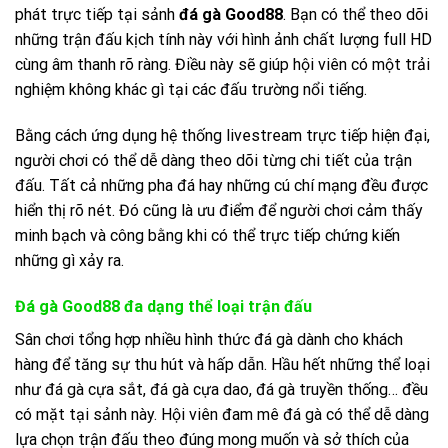
phát trực tiếp tại sảnh
đá gà Good88
. Bạn có thể theo dõi
những trận đấu kịch tính này với hình ảnh chất lượng full HD
cùng âm thanh rõ ràng. Điều này sẽ giúp hội viên có một trải
nghiệm không khác gì tại các đấu trường nổi tiếng.
Bằng cách ứng dụng hệ thống livestream trực tiếp hiện đại,
người chơi có thể dễ dàng theo dõi từng chi tiết của trận
đấu. Tất cả những pha đá hay những cú chí mạng đều được
hiển thị rõ nét. Đó cũng là ưu điểm để người chơi cảm thấy
minh bạch và công bằng khi có thể trực tiếp chứng kiến
những gì xảy ra.
Đá gà Good88 đa dạng thể loại trận đấu
Sân chơi tổng hợp nhiều hình thức đá gà dành cho khách
hàng để tăng sự thu hút và hấp dẫn. Hầu hết những thể loại
như đá gà cựa sắt, đá gà cựa dao, đá gà truyền thống… đều
có mặt tại sảnh này. Hội viên đam mê đá gà có thể dễ dàng
lựa chọn trận đấu theo đúng mong muốn và sở thích của