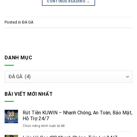
CONTINUE READING
→
Posted in
ĐÁ GÀ
DANH MỤC
Danh
mục
BÀI VIẾT MỚI NHẤT
Rút Tiền KUWIN – Nhanh Chóng, An Toàn, Bảo Mật,
23
Hỗ Trợ 24/7
Th11
ở
Chức năng bình luận bị tắt
Rút
Tiền