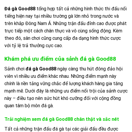
Đá gà Good88
tổng hợp tất cả những hình thức thi đấu nổi
tiếng hiện nay tại nhiều trường gà lớn nhỏ trong nước và
trên khắp Đông Nam Á. Những trận đấu đỉnh cao được phát
trực tiếp một cách chân thực và vô cùng sống động. Kèm
theo đó, sân chơi cũng cung cấp đa dạng hình thức cược
với tỷ lệ trả thưởng cực cao.
Khám phá ưu điểm của sảnh đá gà Good88
Sảnh chơi
đá gà Good88
ngày càng thu hút đông đảo hội
viên vì nhiều ưu điểm khác nhau. Những điểm mạnh này
chính là nền tảng vững chắc để lượng khách hàng gia tăng
mạnh mẽ. Dưới đây là những ưu điểm nổi trội của sảnh cược
này – điều tạo nên sức hút khó cưỡng đối với cộng đồng
quan tâm bộ môn đá gà.
Trải nghiệm xem đá gà Good88 chân thật và sắc nét
Tất cả những trận đấu đá gà tại các giải đấu đều được