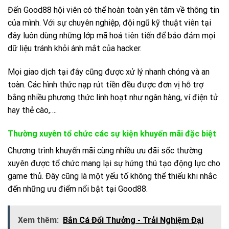
Đến Good88 hội viên có thể hoàn toàn yên tâm về thông tin
của mình. Với sự chuyên nghiệp, đội ngũ kỹ thuật viên tại
đây luôn dùng những lớp mã hoá tiên tiến để bảo đảm mọi
dữ liệu tránh khỏi ánh mắt của hacker.
Mọi giao dịch tại đây cũng được xử lý nhanh chóng và an
toàn. Các hình thức nạp rút tiền đều được đơn vị hỗ trợ
bằng nhiều phương thức linh hoạt như ngân hàng, ví điện tử
hay thẻ cào,….
Thường xuyên tổ chức các sự kiện khuyến mãi đặc biệt
Chương trình khuyến mãi cùng nhiều ưu đãi sốc thường
xuyên được tổ chức mang lại sự hứng thú tạo động lực cho
game thủ. Đây cũng là một yếu tố không thể thiếu khi nhắc
đến những ưu điểm nổi bật tại Good88.
Xem thêm:
Bắn Cá Đổi Thưởng - Trải Nghiệm Đại