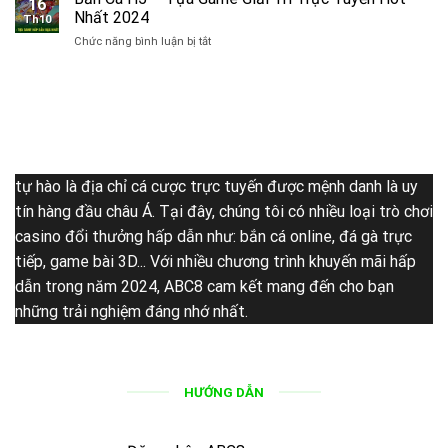
16
Bắn
Cược
Nhất 2024
Th10
Cá
Uy
ở
Chức năng bình luận bị tắt
Hot
Tín
Bắn
2024
Nhất
Cá
–
Hiện
H5
Hướng
Nay
–
Dẫn
Tựa
Chi
Game
Tiết
Giải
Với
Trí
Vài
tự hào là địa chỉ cá cược trực tuyến được mệnh danh là uy
Trực
Bước
tín hàng đầu châu Á. Tại đây, chúng tôi có nhiều loại trò chơi
Tuyến
Hot
casino đổi thưởng hấp dẫn như: bắn cá online, đá gà trực
Nhất
tiếp, game bài 3D... Với nhiều chương trình khuyến mãi hấp
2024
dẫn trong năm 2024, ABC8 cam kết mang đến cho bạn
những trải nghiệm đáng nhớ nhất.
HƯỚNG DẪN