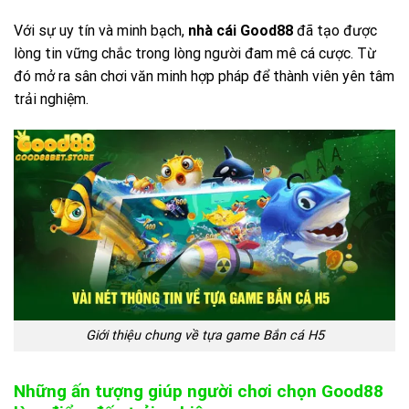
Với sự uy tín và minh bạch,
nhà cái Good88
đã tạo được
lòng tin vững chắc trong lòng người đam mê cá cược. Từ
đó mở ra sân chơi văn minh hợp pháp để thành viên yên tâm
trải nghiệm.
Giới thiệu chung về tựa game Bắn cá H5
Những ấn tượng giúp người chơi chọn Good88