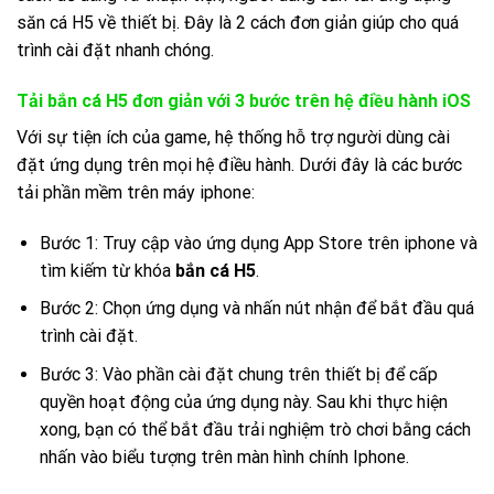
săn cá H5 về thiết bị. Đây là 2 cách đơn giản giúp cho quá
trình cài đặt nhanh chóng.
Tải bắn cá H5 đơn giản với 3 bước trên hệ điều hành iOS
Với sự tiện ích của game, hệ thống hỗ trợ người dùng cài
đặt ứng dụng trên mọi hệ điều hành. Dưới đây là các bước
tải phần mềm trên máy iphone:
Bước 1: Truy cập vào ứng dụng App Store trên iphone và
tìm kiếm từ khóa
bắn cá H5
.
Bước 2: Chọn ứng dụng và nhấn nút nhận để bắt đầu quá
trình cài đặt.
Bước 3: Vào phần cài đặt chung trên thiết bị để cấp
quyền hoạt động của ứng dụng này. Sau khi thực hiện
xong, bạn có thể bắt đầu trải nghiệm trò chơi bằng cách
nhấn vào biểu tượng trên màn hình chính Iphone.