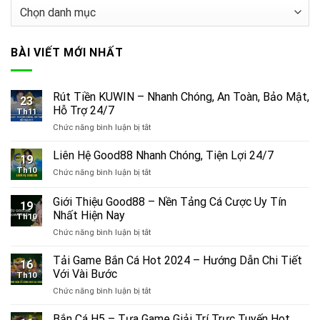
Danh
mục
BÀI VIẾT MỚI NHẤT
Rút Tiền KUWIN – Nhanh Chóng, An Toàn, Bảo Mật,
23
Hỗ Trợ 24/7
Th11
ở
Chức năng bình luận bị tắt
Rút
Tiền
Liên Hệ Good88 Nhanh Chóng, Tiện Lợi 24/7
19
KUWIN
Th10
ở
Chức năng bình luận bị tắt
–
Liên
Nhanh
Hệ
Giới Thiệu Good88 – Nền Tảng Cá Cược Uy Tín
Chóng,
19
Good88
An
Nhất Hiện Nay
Th10
Nhanh
Toàn,
ở
Chức năng bình luận bị tắt
Chóng,
Bảo
Giới
Tiện
Mật,
Thiệu
Lợi
Tải Game Bắn Cá Hot 2024 – Hướng Dẫn Chi Tiết
Hỗ
16
Good88
24/7
Với Vài Bước
Trợ
Th10
–
24/7
ở
Chức năng bình luận bị tắt
Nền
Tải
Tảng
Game
Bắn Cá H5 – Tựa Game Giải Trí Trực Tuyến Hot
Cá