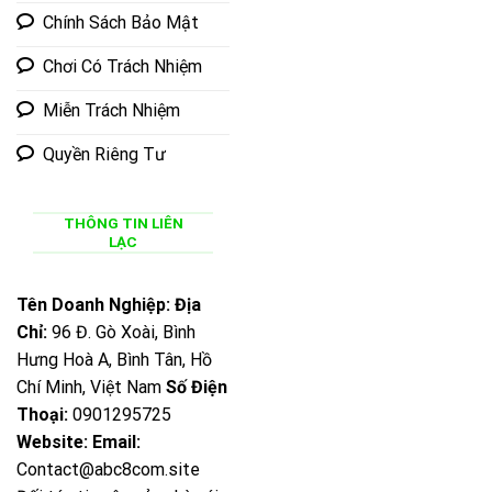
Chính Sách Bảo Mật
Chơi Có Trách Nhiệm
Miễn Trách Nhiệm
Quyền Riêng Tư
THÔNG TIN LIÊN
LẠC
Tên Doanh Nghiệp:
Địa
Chỉ:
96 Đ. Gò Xoài, Bình
Hưng Hoà A, Bình Tân, Hồ
Chí Minh, Việt Nam
Số Điện
Thoại:
0901295725
Website:
Email:
Contact@abc8com.site