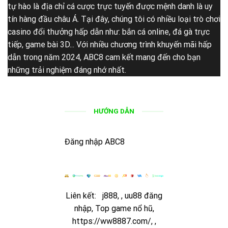
Trí
Vài
tự hào là địa chỉ cá cược trực tuyến được mệnh danh là uy
Trực
Bước
tín hàng đầu châu Á. Tại đây, chúng tôi có nhiều loại trò chơi
Tuyến
Hot
casino đổi thưởng hấp dẫn như: bắn cá online, đá gà trực
Nhất
tiếp, game bài 3D... Với nhiều chương trình khuyến mãi hấp
2024
dẫn trong năm 2024, ABC8 cam kết mang đến cho bạn
những trải nghiệm đáng nhớ nhất.
HƯỚNG DẪN
Đăng nhập ABC8
Liên kết:
j888, ,
uu88 đăng
nhập
, Top game nổ hũ,
https://ww8887.com/, ,