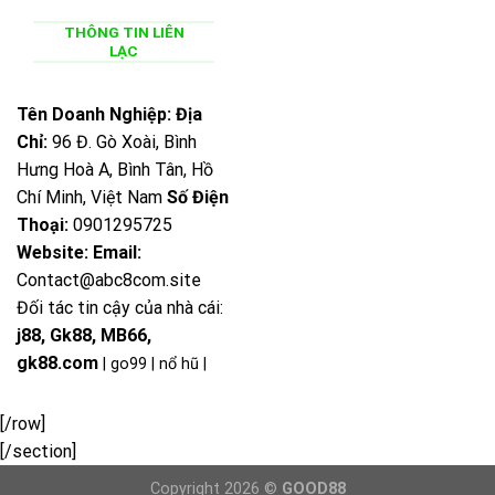
THÔNG TIN LIÊN
LẠC
Tên Doanh Nghiệp:
Địa
Chỉ:
96 Đ. Gò Xoài, Bình
Hưng Hoà A, Bình Tân, Hồ
Chí Minh, Việt Nam
Số Điện
Thoại:
0901295725
Website:
Email:
Contact@abc8com.site
Đối tác tin cậy của nhà cái:
j88,
Gk88
,
MB66
,
gk88.com
|
go99
|
nổ hũ
|
[/row]
[/section]
Copyright 2026 ©
GOOD88