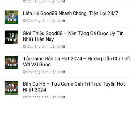
ở
Chức năng bình luận bị tắt
Rút
Tiền
Liên Hệ Good88 Nhanh Chóng, Tiện Lợi 24/7
19
KUWIN
Th10
ở
Chức năng bình luận bị tắt
–
Liên
Nhanh
Hệ
Giới Thiệu Good88 – Nền Tảng Cá Cược Uy Tín
Chóng,
19
Good88
An
Nhất Hiện Nay
Th10
Nhanh
Toàn,
ở
Chức năng bình luận bị tắt
Chóng,
Bảo
Giới
Tiện
Mật,
Thiệu
Lợi
Tải Game Bắn Cá Hot 2024 – Hướng Dẫn Chi Tiết
Hỗ
16
Good88
24/7
Với Vài Bước
Trợ
Th10
–
24/7
ở
Chức năng bình luận bị tắt
Nền
Tải
Tảng
Game
Bắn Cá H5 – Tựa Game Giải Trí Trực Tuyến Hot
Cá
16
Bắn
Cược
Nhất 2024
Th10
Cá
Uy
ở
Chức năng bình luận bị tắt
Hot
Tín
Bắn
2024
Nhất
Cá
–
Hiện
H5
Hướng
Nay
–
Dẫn
Tựa
Chi
Game
Tiết
Giải
Với