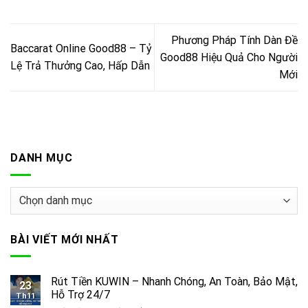
Phương Pháp Tính Dàn Đề
Baccarat Online Good88 – Tỷ
Good88 Hiệu Quả Cho Người
Lệ Trả Thưởng Cao, Hấp Dẫn
Mới
DANH MỤC
Danh
mục
BÀI VIẾT MỚI NHẤT
Rút Tiền KUWIN – Nhanh Chóng, An Toàn, Bảo Mật,
23
Hỗ Trợ 24/7
Th11