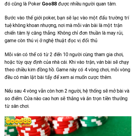
đó cũng là Poker
Goo88
được nhiều người quan tâm.
Bước vào thế giới poker, bạn sẽ lạc vào một đấu trường trí
tuệ không khoan nhượng, nơi mà mỗi ván bài là một trận
chiến tâm lý căng thẳng. Không chỉ đơn thuần là may rủi,
game còn thú vị ở nghệ thuật đọc vị đối thủ
Mỗi ván có thể có từ 2 đến 10 người cùng tham gia chơi,
hoặc tùy quy định của nhà cái. Khi vào trận, ván bài sẽ chạy
theo chiều kim đồng hồ. Game này có 4 vòng chơi, mỗi vòng
đều có màn lật bài tẩy để xem ai muốn cược thêm.
Nếu sau 4 vòng vẫn còn hơn 2 người, hệ thống sẽ mở bài và
so điểm. Cửa nào cao hơn sẽ thắng và ăn trọn tiền thưởng
từ sân chơi.