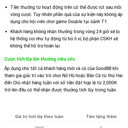
Tiền thưởng từ hoạt động trên có thể được rút sau mỗi
vòng cược. Tuy nhiên phần quà của sự kiện này không áp
dụng cho hội viên chơi game Double tại sảnh T1.
Khách hàng không nhận thưởng trong vòng 24 giờ sẽ bị
hệ thống coi như tự động từ bỏ lì xì, bộ phận CSKH sẽ
không thể hỗ trợ hoàn lại.
Cược tích lũy lớn thưởng siêu sốc
Áp dụng cho tất cả khách hàng mới và cũ của Good88 khi
tham gia giải trí vào trò chơi Nổ Hũ hoặc Bắn Cá từ thứ Hai
đến Chủ nhật hàng tuần với số tiền đặt hợp lệ từ 2,000K
trở lên đều có thể nhận được thưởng tích lũy trong tuần.
Giá trị tích lũy theo tuần
Tiền tặng thêm