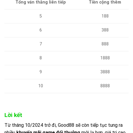
Tổng ván thắng liên tiếp
Tiền cộng thêm
5
188
6
388
7
888
8
1888
9
3888
10
8888
Lời kết
Từ tháng 10/2024 trở đi, Good88 sẽ còn tiếp tục tung ra
nhiều
khuyến mãi game đổi thưởng
mới lạ hơn, giá trị cao