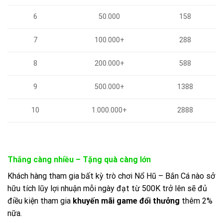
50.000
6
158
100.000+
7
288
200.000+
8
588
500.000+
9
1388
10
1.000.000+
2888
Thắng càng nhiều – Tặng quà càng lớn
Khách hàng tham gia bất kỳ trò chơi Nổ Hũ – Bắn Cá nào sở
hữu tích lũy lợi nhuận mỗi ngày đạt từ 500K trở lên sẽ đủ
điều kiện tham gia
khuyến mãi game đổi thưởng
thêm 2%
nữa.