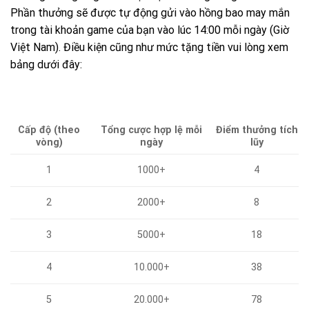
Phần thưởng sẽ được tự động gửi vào hồng bao may mắn
trong tài khoản game của bạn vào lúc 14:00 mỗi ngày (Giờ
Việt Nam). Điều kiện cũng như mức tặng tiền vui lòng xem
bảng dưới đây:
Cấp độ (theo
Tổng cược hợp lệ mỗi
Điểm thưởng tích
vòng)
ngày
lũy
1000+
1
4
2000+
2
8
5000+
3
18
10.000+
4
38
20.000+
5
78