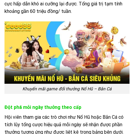
cực hấp dẫn khó ai cưỡng lại được. Tổng giá trị tạm tính
khoảng gần 60 triệu đồng/ tuần.
Khuyến mãi game đổi thưởng Nổ Hũ – Bắn Cá
Đột phá mỗi ngày thưởng theo cấp
Hội viên tham gia các trò chơi như Nổ Hũ hoặc Bắn Cá có
tích lũy tổng cược hiệu quả mỗi ngày sẽ nhận được phần
thưởng tương ứng như được liệt kê trong bảng bên dưới.